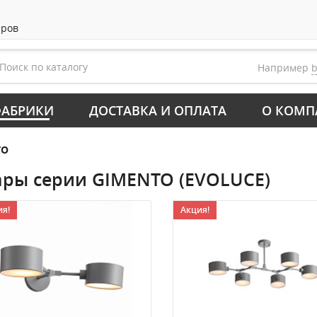
аров
Например
АБРИКИ
ДОСТАВКА И ОПЛАТА
О КОМП
TO
ары серии GIMENTO (EVOLUCE)
я!
Акция!