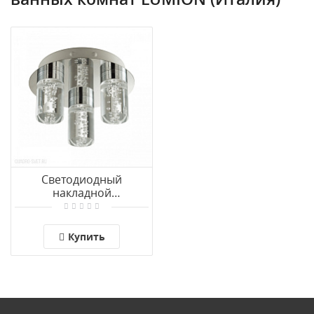
Светодиодный
накладной
влагозащищенный
светильник LUMION
TERRENCE 4599/15CL
Купить