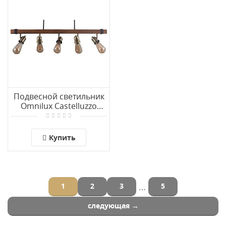
Подвесной светильник
Omnilux Castelluzzo
OML-94613-05
Купить
…
1
2
3
5
следующая →