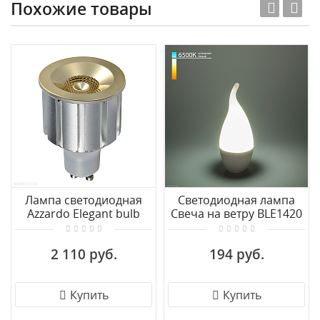
Похожие товары
Лампа светодиодная
Светодиодная лампа
Azzardo Elegant bulb
Свеча на ветру BLE1420
4000K AZ2228
СDW LED D 6W 6500K
E14 Elektrostandard
2 110 руб.
194 руб.
BLE1420
Купить
Купить