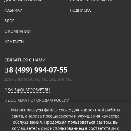
ФАБРИКИ
ПОДПИСКА
БЛОГ
О КОМПАНИИ
КОНТАКТЫ
СВЯЗАТЬСЯ С НАМИ
8 (499) 994-07-55
ДЛЯ ЗВОНКОВ ИЗ МОСКВЫ И МО
SALE@QUADROSVET.RU
ДОСТАВКА ПО ГОРОДАМ РОССИИ
Мы используем файлы cookie для корректной работы
сайта, анализа посещаемости и улучшения качества
ОПЛАЧИВАЙТЕ ПРИ ПОЛУЧЕНИИ
обслуживания. Продолжая пользоваться сайтом, вы
соглашаетесь с их использованием в соответствии с
© 2026
«КВАДРО СВЕТ» ИНТЕРНЕТ-МАГАЗИН СВЕТИЛЬНИКОВ
.