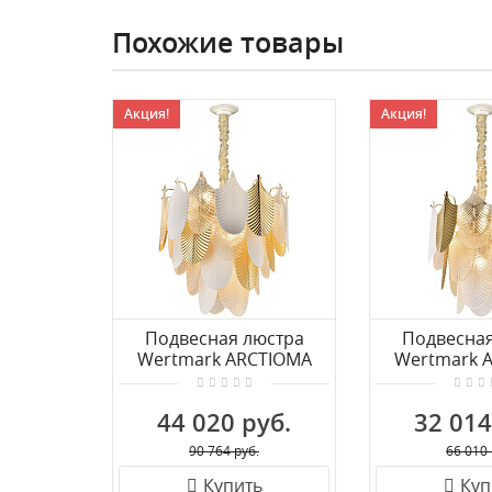
Похожие товары
Акция!
Акция!
Подвесная люстра
Подвесная
Wertmark ARCTIOMA
Wertmark 
WE126.19.303
WE126.1
44 020 руб.
32 014
90 764 руб.
66 010 
Купить
Куп