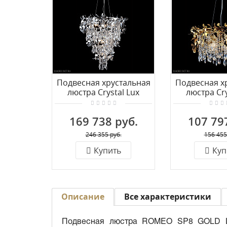
Подвесная хрустальная
Подвесная х
люстра Crystal Lux
люстра Cry
ROMEO SP10 CHROME
ROMEO SP6 
D600
169 738 руб.
107 79
246 355 руб.
156 455
Купить
Куп
Описание
Все характеристики
Подвесная люстра ROMEO SP8 GOLD L10