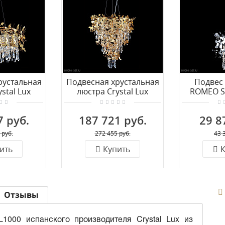
рустальная
Подвесная хрустальная
Подвес 
stal Lux
люстра Crystal Lux
ROMEO S
GOLD D600
ROMEO SP10 GOLD D600
7 руб.
187 721 руб.
29 8
 руб.
272 455 руб.
43 
ить
Купить
К
Отзывы
00 испанского производителя Crystal Lux из