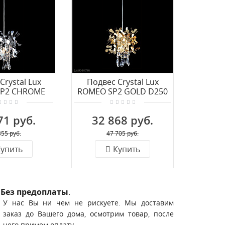
Crystal Lux
Подвес Crystal Lux
Подвесн
P2 CHROME
ROMEO SP2 GOLD D250
люстр
D250
ROMEO
71 руб.
32 868 руб.
113
355 руб.
47 705 руб.
упить
Купить
Без предоплаты
.
У нас Вы ни чем не рискуете. Мы доставим
заказ до Вашего дома, осмотрим товар, после
чего примем оплату.