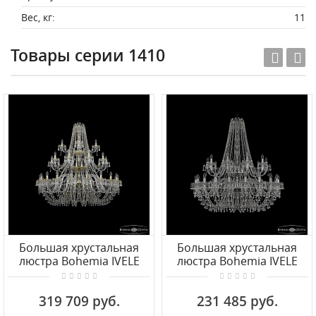
Вес, кг:
11
Товары серии 1410
Большая хрустальная
Большая хрустальная
люстра Bohemia IVELE
люстра Bohemia IVELE
Crystal
Crystal 1410/20+10/400/2d
1410/20+10+5/460/3d G
Ni V0300
319 709 руб.
231 485 руб.
V0300