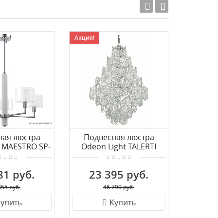
Акция!
Акция!
ная люстра
Подвесная люстра
Люст
x MAESTRO SP-
Odeon Light TALERTI
MANTRA
 CHROME
4923/10A
81 руб.
23 395 руб.
62
855 руб.
46 790 руб.
упить
Купить