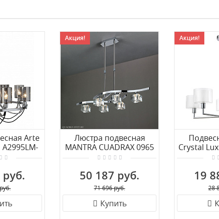
Акция!
Акция!
есная Arte
Люстра подвесная
Подвес
 A2995LM-
MANTRA CUADRAX 0965
Crystal Lu
C
PL5
 руб.
50 187 руб.
19 8
руб.
71 696 руб.
28 
ить
Купить
К