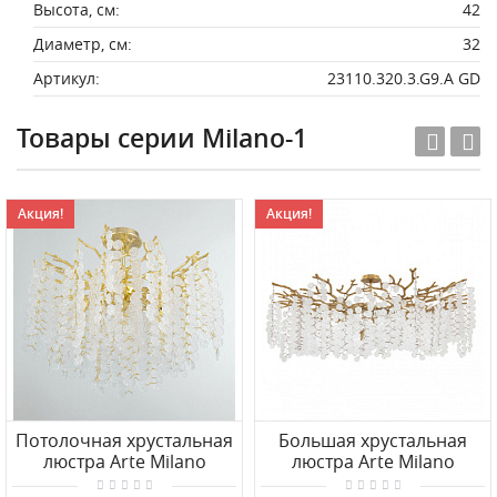
Высота, см:
42
Диаметр, см:
32
Артикул:
23110.320.3.G9.A GD
Товары серии Milano-1
Акция!
Акция!
Потолочная хрустальная
Большая хрустальная
люстра Arte Milano
люстра Arte Milano
23111.600.8.G9.C GD
23111.1200.18.E14.C IB