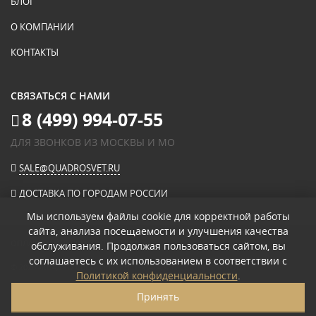
БЛОГ
О КОМПАНИИ
КОНТАКТЫ
СВЯЗАТЬСЯ С НАМИ
8 (499) 994-07-55
ДЛЯ ЗВОНКОВ ИЗ МОСКВЫ И МО
SALE@QUADROSVET.RU
ДОСТАВКА ПО ГОРОДАМ РОССИИ
Мы используем файлы cookie для корректной работы
сайта, анализа посещаемости и улучшения качества
ОПЛАЧИВАЙТЕ ПРИ ПОЛУЧЕНИИ
обслуживания. Продолжая пользоваться сайтом, вы
соглашаетесь с их использованием в соответствии с
© 2026
«КВАДРО СВЕТ» ИНТЕРНЕТ-МАГАЗИН СВЕТИЛЬНИКОВ
.
Политикой конфиденциальности
.
ПОЛИТИКА КОНФИДЕНЦИАЛЬНОСТИ
Принять
ПОЛЬЗОВАТЕЛЬСКОЕ СОГЛАШЕНИЕ