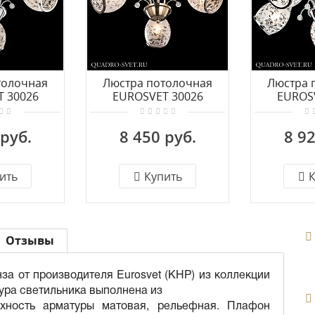
толочная
Люстра потолочная
Люстра 
 30026
EUROSVET 30026
EUROS
 хром
30026/3 античная
3002
бронза
 руб.
8 450 руб.
8 92
ить
Купить
К
Отзывы
за от производителя Eurosvet (КНР) из коллекции
тура светильника выполнена из
рхность арматуры матовая, рельефная. Плафон