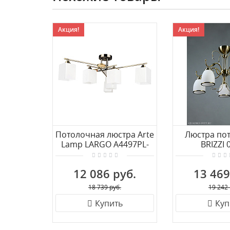
Акция!
Акция!
Потолочная люстра Arte
Люстра по
Lamp LARGO A4497PL-
BRIZZI 
6AB
MA02640C/0
12 086 руб.
13 469
18 739 руб.
19 242 
Купить
Куп