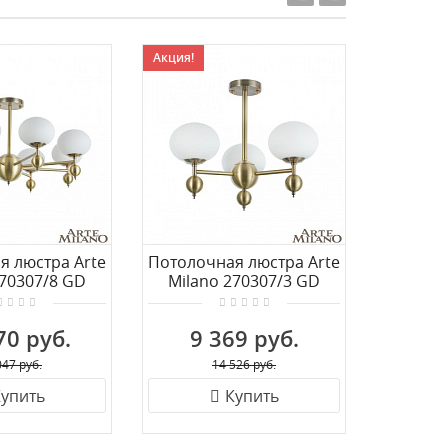
Акция!
Акция!
я люстра Arte
Потолочная люстра Arte
Потол
270307/8 GD
Milano 270307/3 GD
Velan
70 руб.
9 369 руб.
16
047 руб.
14 526 руб.
упить
Купить