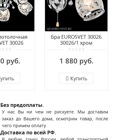
потолочная
Бра EUROSVET 30026
Бра E
VET 30026
30026/1 хром
3002
6/5 хром
0 руб.
1 880 руб.
2 
упить
Купить
Без предоплаты
.
У нас Вы ни чем не рискуете. Мы доставим
заказ до Вашего дома, осмотрим товар, после
чего примем оплату.
Доставка по всей РФ
.
В любую точку России, любой транспортной