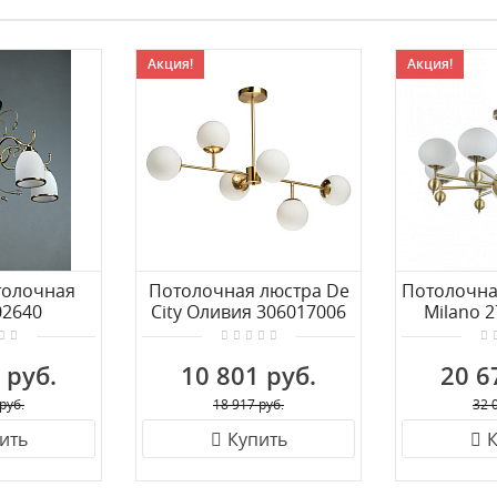
Акция!
Акция!
толочная
Потолочная люстра De
Потолочна
02640
City Оливия 306017006
Milano 
05 Bronze
 руб.
10 801 руб.
20 6
руб.
18 917 руб.
32 
ить
Купить
К