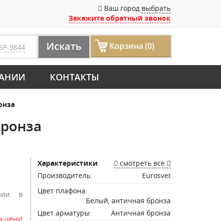
Ваш город
выбрать
Закажите обратный звонок
Искать
Корзина (0)
SP-9844
АНИИ
КОНТАКТЫ
онза
бронза
Характеристики
смотреть все
Производитель:
Eurosvet
Цвет плафона:
нии в
Белый, античная бронза
Цвет арматуры:
Античная бронза
 цену!