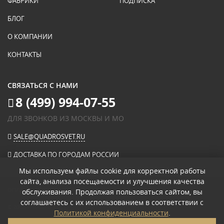
ФАБРИКИ
ПОДПИСКА
БЛОГ
О КОМПАНИИ
КОНТАКТЫ
СВЯЗАТЬСЯ С НАМИ
8 (499) 994-07-55
ДЛЯ ЗВОНКОВ ИЗ МОСКВЫ И МО
SALE@QUADROSVET.RU
ДОСТАВКА ПО ГОРОДАМ РОССИИ
Мы используем файлы cookie для корректной работы
сайта, анализа посещаемости и улучшения качества
ОПЛАЧИВАЙТЕ ПРИ ПОЛУЧЕНИИ
обслуживания. Продолжая пользоваться сайтом, вы
соглашаетесь с их использованием в соответствии с
© 2026
«КВАДРО СВЕТ» ИНТЕРНЕТ-МАГАЗИН СВЕТИЛЬНИКОВ
.
Политикой конфиденциальности
.
ПОЛИТИКА КОНФИДЕНЦИАЛЬНОСТИ