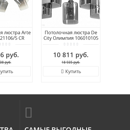
я люстра Arte
Потолочная люстра De
Потол
321106/5 CR
City Олимпия 106010105
Eurosve
6 руб.
10 811 руб.
10
38 руб.
18 935 руб.
упить
Купить
СТВА
САМЫЕ ВЫГОДНЫЕ