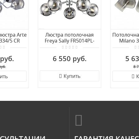
юстра Arte
Люстра потолочная
Потолочна
334/5 CR
Freya Sally FR5014PL-
Milano 
05CH
 руб.
6 550 руб.
5 63
руб.
8 7
Купить
ить
К
СУЛЬТАЦИИ
ГАРАНТИЯ КАЧЕ