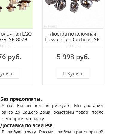
толочная LGO
Люстра потолочная
Люстр
 GRLSP-8079
Lussole Lgo Cochise LSP-
Lussole 
8087
76 руб.
5 998 руб.
18
упить
Купить
Без предоплаты
.
У нас Вы ни чем не рискуете. Мы доставим
заказ до Вашего дома, осмотрим товар, после
чего примем оплату.
Доставка по всей РФ
.
В любую точку России, любой транспортной