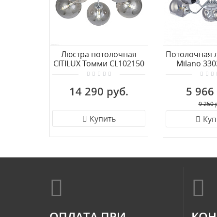
Люстра потолочная
Потолочная л
CITILUX Томми CL102150
Milano 330
14 290 руб.
5 966
9 250 
Купить
Куп
ОПЛАТА ПРИ
КОН