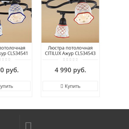
потолочная
Люстра потолочная
Потолоч
жур CL534541
CITILUX Ажур CL534543
Milano
0 руб.
4 990 руб.
12
упить
Купить