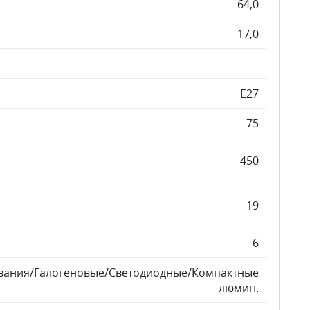
64,0
17,0
E27
75
450
19
6
вания/Галогеновые/Светодиодные/Компактные
люмин.