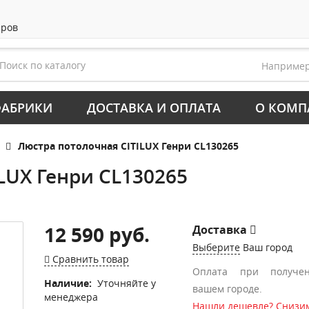
аров
Наприме
АБРИКИ
ДОСТАВКА И ОПЛАТА
О КОМП
Люстра потолочная CITILUX Генри CL130265
LUX Генри CL130265
12 590 руб.
Доставка
Выберите
Ваш город
Сравнить товар
Оплата при получе
Наличие:
Уточняйте у
вашем городе.
менеджера
Нашли дешевле? Снизим