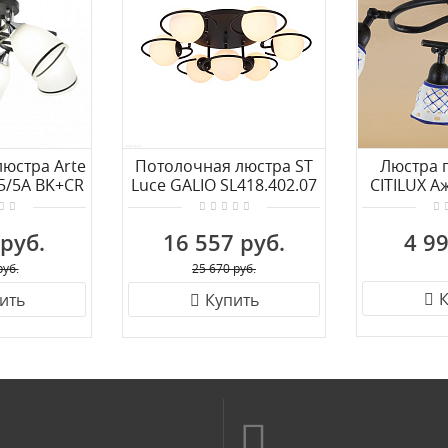
юстра Arte
Потолочная люстра ST
Люстра 
5/5A BK+CR
Luce GALIO SL418.402.07
CITILUX А
 руб.
16 557 руб.
4 99
руб.
25 670 руб.
К
ить
Купить