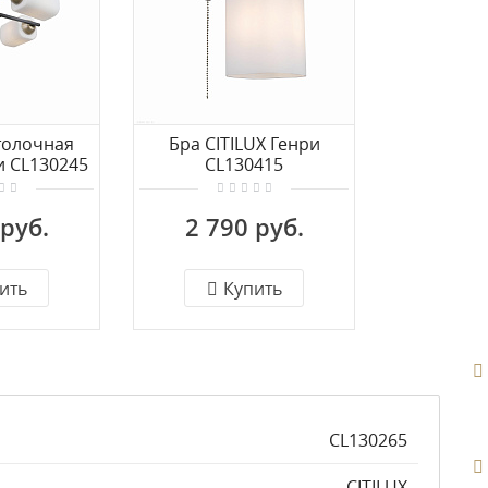
толочная
Бра CITILUX Генри
и CL130245
CL130415
 руб.
2 790 руб.
ить
Купить
CL130265
CITILUX