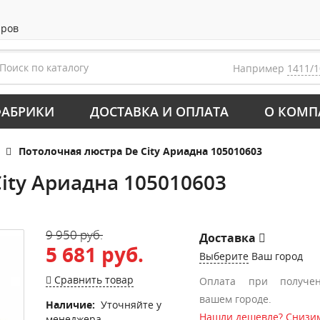
аров
Например
1411/1
АБРИКИ
ДОСТАВКА И ОПЛАТА
О КОМП
Потолочная люстра De City Ариадна 105010603
ity Ариадна 105010603
9 950 руб.
Доставка
5 681 руб.
Выберите
Ваш город
Сравнить товар
Оплата при получе
вашем городе.
Наличие:
Уточняйте у
Нашли дешевле? Снизим
менеджера