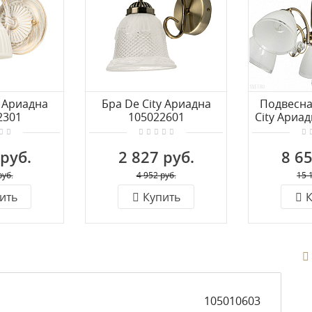
y Ариадна
Бра De City Ариадна
Подвесна
2301
105022601
City Ариа
 руб.
2 827 руб.
8 65
руб.
4 952 руб.
15 
ить
Купить
К
105010603