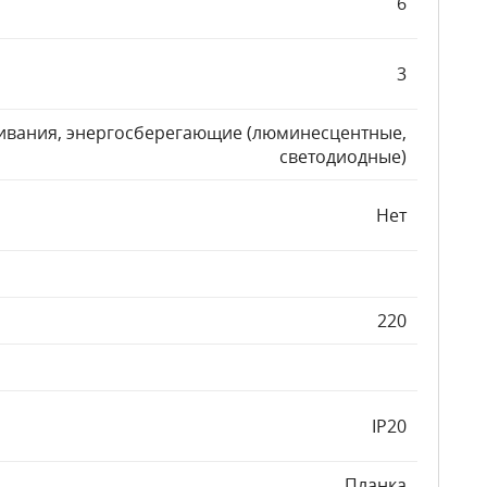
6
3
ивания, энергосберегающие (люминесцентные,
светодиодные)
Нет
220
IP20
Планка