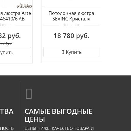
я люстра Arte
Потолочная люстра
Кл
346410/6 AB
SEVINC Кристалл
потол
классика 2067/O.К.Т
Euro
ANTIK
6010
32 руб.
18 780 руб.
24
670 руб.
Купить
упить
СТВА
САМЫЕ ВЫГОДНЫЕ
ЦЕНЫ
ННОСТЬ
ЦЕНЫ НИЖЕ! КАЧЕСТВО ТОВАРА И