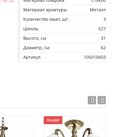
Материал плафона:
Стекло
Материал арматуры:
Металл
Количество ламп, шт.:
3
Цоколь:
E27
Высота, см:
31
Диаметр, см:
62
Артикул:
105010603
Акция!
Акция!