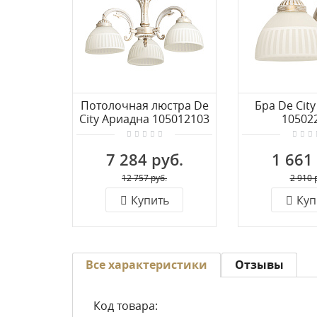
Потолочная люстра De
Бра De Cit
City Ариадна 105012103
10502
7 284 руб.
1 661
12 757 руб.
2 910 
Купить
Куп
Все характеристики
Отзывы
Код товара: