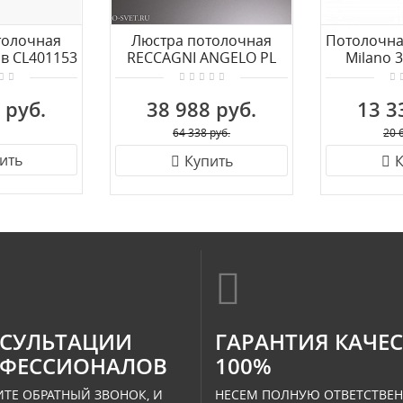
толочная
Люстра потолочная
Потолочна
ов CL401153
RECCAGNI ANGELO PL
Milano 
9420/6
 руб.
38 988 руб.
13 3
64 338 руб.
20 
ить
Купить
К
СУЛЬТАЦИИ
ГАРАНТИЯ КАЧЕ
ФЕССИОНАЛОВ
100%
ТЕ ОБРАТНЫЙ ЗВОНОК, И
НЕСЕМ ПОЛНУЮ ОТВЕТСТВЕ