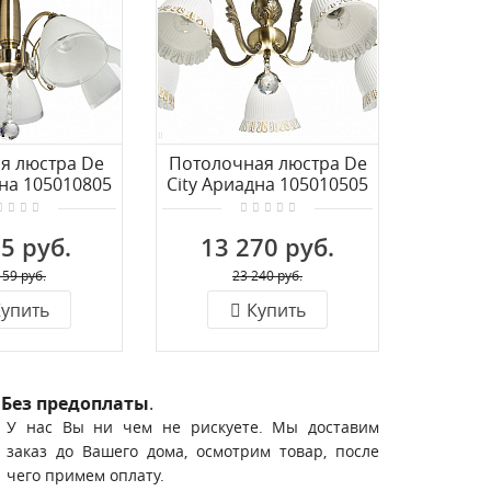
я люстра De
Потолочная люстра De
Подвес
дна 105010805
City Ариадна 105010505
City Ар
5 руб.
13 270 руб.
9 
159 руб.
23 240 руб.
упить
Купить
Без предоплаты
.
У нас Вы ни чем не рискуете. Мы доставим
заказ до Вашего дома, осмотрим товар, после
чего примем оплату.