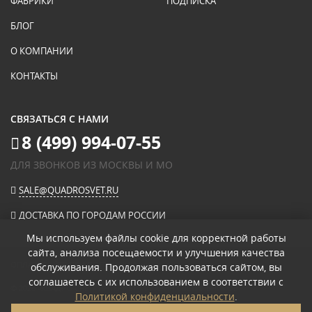
ФАБРИКИ
ПОДПИСКА
БЛОГ
О КОМПАНИИ
КОНТАКТЫ
СВЯЗАТЬСЯ С НАМИ
8 (499) 994-07-55
ДЛЯ ЗВОНКОВ ИЗ МОСКВЫ И МО
SALE@QUADROSVET.RU
ДОСТАВКА ПО ГОРОДАМ РОССИИ
Мы используем файлы cookie для корректной работы
сайта, анализа посещаемости и улучшения качества
ОПЛАЧИВАЙТЕ ПРИ ПОЛУЧЕНИИ
обслуживания. Продолжая пользоваться сайтом, вы
соглашаетесь с их использованием в соответствии с
© 2026
«КВАДРО СВЕТ» ИНТЕРНЕТ-МАГАЗИН СВЕТИЛЬНИКОВ
.
Политикой конфиденциальности
.
ПОЛИТИКА КОНФИДЕНЦИАЛЬНОСТИ