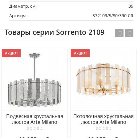
Диаметр, см:
39
Артикул:
372109/5/80/390 CR
Товары серии Sorrento-2109
Акция!
Акция!
Подвесная хрустальная
Потолочная хрустальная
люстра Arte Milano
люстра Arte Milano
372109/8/350/580 CR
372109/8/80/580 GD