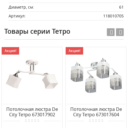
Диаметр, см:
61
Артикул:
118010705
Товары серии Тетро
Акция!
Акция!
Потолочная люстра De
Потолочная люстра De
City Тетро 673017902
City Тетро 673017604