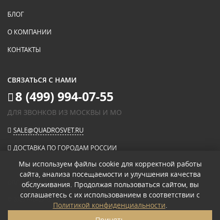
БЛОГ
О КОМПАНИИ
КОНТАКТЫ
СВЯЗАТЬСЯ С НАМИ
8 (499) 994-07-55
ДЛЯ ЗВОНКОВ ИЗ МОСКВЫ И МО
SALE@QUADROSVET.RU
ДОСТАВКА ПО ГОРОДАМ РОССИИ
Мы используем файлы cookie для корректной работы
сайта, анализа посещаемости и улучшения качества
ОПЛАЧИВАЙТЕ ПРИ ПОЛУЧЕНИИ
обслуживания. Продолжая пользоваться сайтом, вы
соглашаетесь с их использованием в соответствии с
© 2026
«КВАДРО СВЕТ» ИНТЕРНЕТ-МАГАЗИН СВЕТИЛЬНИКОВ
.
Политикой конфиденциальности
.
ПОЛИТИКА КОНФИДЕНЦИАЛЬНОСТИ
Принять
ПОЛЬЗОВАТЕЛЬСКОЕ СОГЛАШЕНИЕ