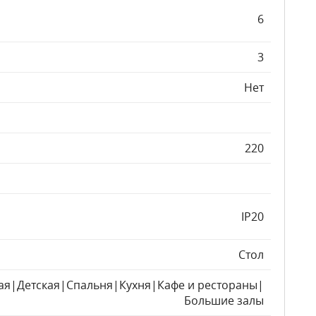
6
3
Нет
220
IP20
Стол
ая|Детская|Спальня|Кухня|Кафе и рестораны|
Большие залы