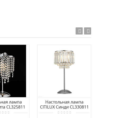
Акция!
ьная лампа
Настольная лампа
Насто
ита CL325811
CITILUX Синди CL330811
хруста
23131.3