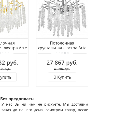
олочная
Потолочная
Подвесн
я люстра Arte
хрустальная люстра Arte
люстр
11.600.8.G9.A
Milano 23111.460.6.G9.A
23110
GD
CR
32 руб.
27 867 руб.
36
175 руб.
43 204 руб.
упить
Купить
Без предоплаты
.
У нас Вы ни чем не рискуете. Мы доставим
заказ до Вашего дома, осмотрим товар, после