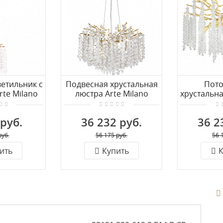
етильник с
Подвесная хрустальная
Пот
rte Milano
люстра Arte Milano
хрустальна
1.G9.C IB
23110.600.8.E14.C GD
Milano 231
 руб.
36 232 руб.
36 2
руб.
56 175 руб.
56 
ить
Купить
К