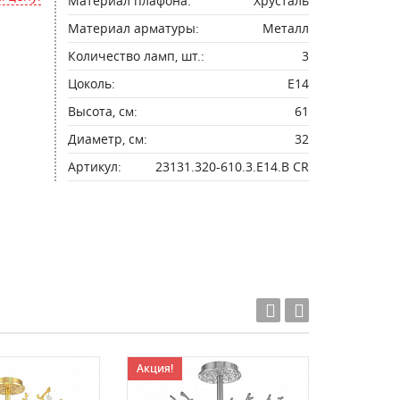
Материал плафона:
Хрусталь
Материал арматуры:
Металл
Количество ламп, шт.:
3
Цоколь:
E14
Высота, см:
61
Диаметр, см:
32
Артикул:
23131.320-610.3.E14.B CR
Акция!
Акция!