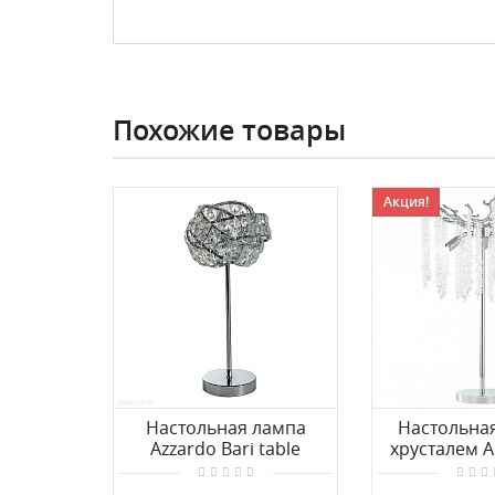
Похожие товары
Акция!
Настольная лампа
Настольная
Azzardo Bari table
хрусталем A
AZ2106
23131.320-61