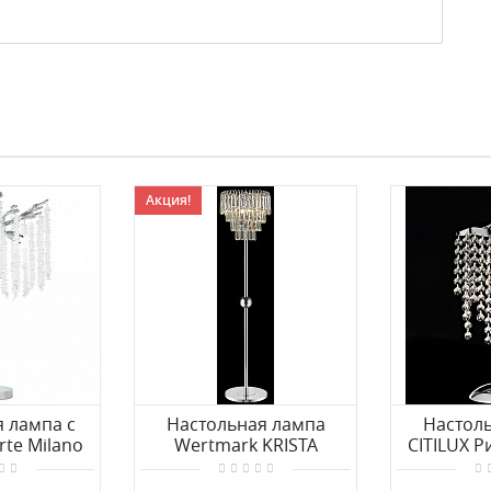
Акция!
 лампа с
Настольная лампа
Настол
rte Milano
Wertmark KRISTA
CITILUX Р
0.3.G9.A CR
WE130.04.105