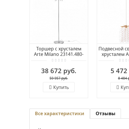
Торшер с хрусталем
Подвесной св
Arte Milano 23141.480-
хрусталем A
1650.5.E14.B CR
23110.210.
38 672 руб.
5 472
59 957 руб.
8 484 
Купить
Куп
Все характеристики
Отзывы