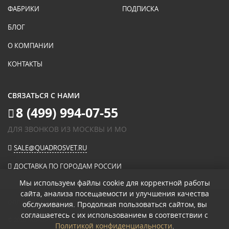
ФАБРИКИ
ПОДПИСКА
БЛОГ
О КОМПАНИИ
КОНТАКТЫ
СВЯЗАТЬСЯ С НАМИ
8 (499) 994-07-55
ДЛЯ ЗВОНКОВ ИЗ МОСКВЫ И МО
SALE@QUADROSVET.RU
ДОСТАВКА ПО ГОРОДАМ РОССИИ
Мы используем файлы cookie для корректной работы
сайта, анализа посещаемости и улучшения качества
ОПЛАЧИВАЙТЕ ПРИ ПОЛУЧЕНИИ
обслуживания. Продолжая пользоваться сайтом, вы
соглашаетесь с их использованием в соответствии с
© 2026
«КВАДРО СВЕТ» ИНТЕРНЕТ-МАГАЗИН СВЕТИЛЬНИКОВ
.
Политикой конфиденциальности
.