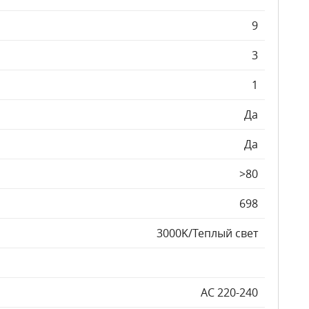
9
3
1
Да
Да
>80
698
3000K/Теплый свет
AC 220-240