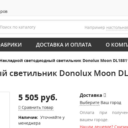
аров
Например
настольна
АБРИКИ
ДОСТАВКА И ОПЛАТА
О КОМП
Накладной светодиодный светильник Donolux Moon DL18811
й светильник Donolux Moon DL
5 505 руб.
Доставка
Выберите
Ваш город
Сравнить товар
Оплата при получе
Наличие:
Уточняйте у
вашем городе.
менеджера
Нашли дешевле? Снизим