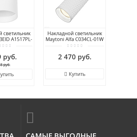
й светильник
Накладной светильник
Н
BEID A1517PL-
Maytoni Alfa C034CL-01W
св
1WH
светиль
Hall 
 руб.
2 470 руб.
31
8 руб.
Купить
упить
СТВА
САМЫЕ ВЫГОДНЫЕ