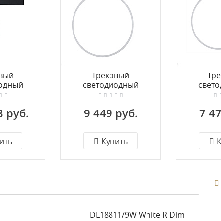
вый
Трековый
Тр
одный
светодиодный
свет
ик для
светильник для
свети
ного
трехфазной шины
трехфа
3 руб.
9 449 руб.
7 47
а Donolux
Donolux Moon
Dono
91/Black
DL18791R24N1W Track
DL18791R
 12W
ить
Купить
К
DL18811/9W White R Dim