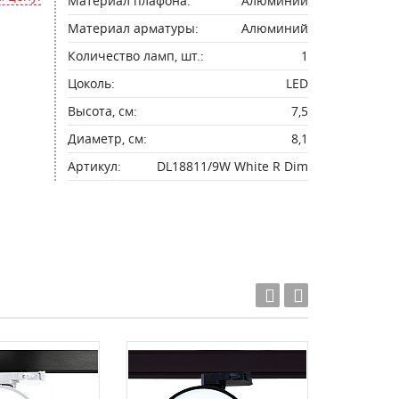
Материал плафона:
Алюминий
Материал арматуры:
Алюминий
Количество ламп, шт.:
1
Цоколь:
LED
Высота, см:
7,5
Диаметр, см:
8,1
Артикул:
DL18811/9W White R Dim