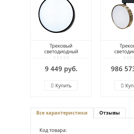
Трековый
Треко
светодиодный
светоди
светильник для
светильн
трехфазной шины
магнит
9 449 руб.
986 57
Donolux Moon
шинопровод
DL18791R24W1B Track
Moon DL187
Bronze
Купить
Куп
Все характеристики
Отзывы
Код товара: