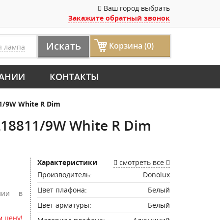
Ваш город
выбрать
Закажите обратный звонок
Искать
Корзина (0)
я лампа
АНИИ
КОНТАКТЫ
/9W White R Dim
18811/9W White R Dim
Характеристики
смотреть все
Производитель:
Donolux
Цвет плафона:
Белый
нии в
Цвет арматуры:
Белый
 цену!