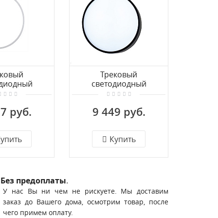
ековый
Трековый
одиодный
светодиодный
св
льник для
светильник для
све
зной шины
трехфазной шины
трех
7 руб.
9 449 руб.
7 
lux Moon
Donolux Moon
Do
12W1W Track
DL18791R24N1B Track
DL1879
упить
Купить
Без предоплаты
.
У нас Вы ни чем не рискуете. Мы доставим
заказ до Вашего дома, осмотрим товар, после
чего примем оплату.