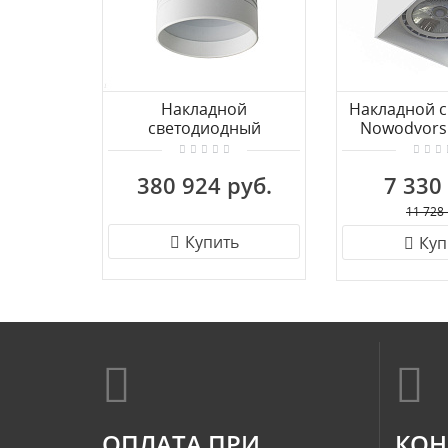
Накладной
Накладной с
светодиодный
Nowodvorsk
светильник Donolux
779
Barell DL18484/WW-
380 924 руб.
7 330
White R
11 728 
Купить
Куп
ОПЛАТА ПРИ
КОН