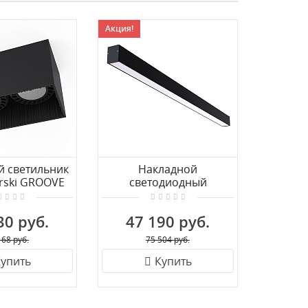
Акция!
й светильник
Накладной
Наклад
rski GROOVE
светодиодный
Zumal
9316
светильник Nowodvorski
A
Office Pro Led 10210
30 руб.
47 190 руб.
5 
168 руб.
75 504 руб.
упить
Купить