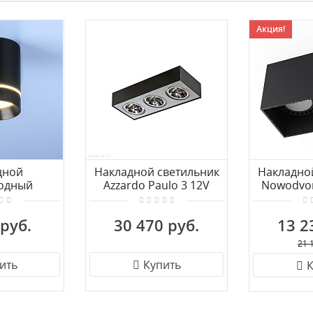
Акция!
дной
Накладной светильник
Накладно
одный
Azzardo Paulo 3 12V
Nowodvo
ьник
AZ1262
ard DLR021
 руб.
30 470 руб.
13 2
 черный
вый
21 
ить
Купить
К