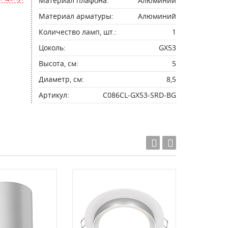
Материал плафона:
Алюминий
Материал арматуры:
Алюминий
Количество ламп, шт.:
1
Цоколь:
GX53
Высота, см:
5
Диаметр, см:
8,5
Артикул:
C086CL-GX53-SRD-BG