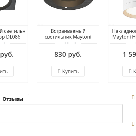
й светильник
Встраиваемый
Накладно
op DL086-
светильник Maytoni
Maytoni 
SQ-B
Hoop DL043-01B
GX53
 руб.
830 руб.
1 59
ить
Купить
К
Отзывы