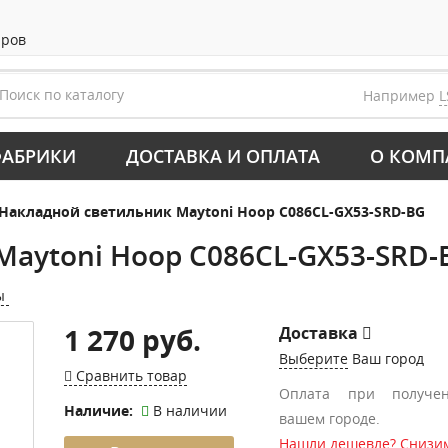
аров
Например
L
АБРИКИ
ДОСТАВКА И ОПЛАТА
О КОМП
Накладной светильник Maytoni Hoop C086CL-GX53-SRD-BG
Maytoni Hoop C086CL-GX53-SRD-
ы
1 270 руб.
Доставка
Выберите
Ваш город
Сравнить товар
Оплата при получе
Наличие:
В наличии
вашем городе.
Нашли дешевле? Снизим