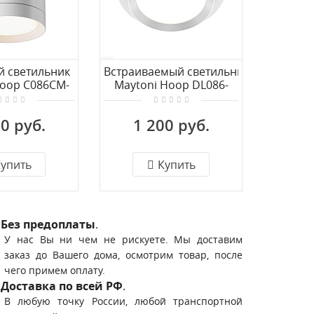
й светильник
Встраиваемый светильник
Наклад
Hoop C086CM-
Maytoni Hoop DL086-
Mayton
-MRD-W
GX53-RD-WS
GX
0 руб.
1 200 руб.
1 
упить
Купить
Без предоплаты
.
У нас Вы ни чем не рискуете. Мы доставим
заказ до Вашего дома, осмотрим товар, после
чего примем оплату.
Доставка по всей РФ
.
В любую точку России, любой транспортной