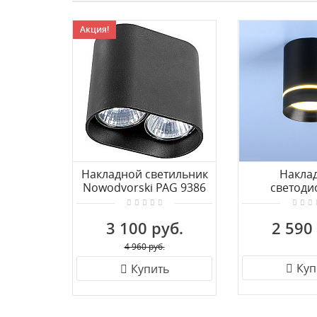
Акция!
Накладной светильник
Накла
Nowodvorski PAG 9386
светоди
светил
Elektrostand
3 100 руб.
2 590
9W 4200K
мато
4 960 руб.
Куп
Купить