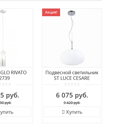
Акция!
EGLO RIVATO
Подвесной светильник
Подвес A
2739
ST LUCE CESARE
20071
SL1168.123.01
(плафо
5 руб.
6 075 руб.
2 
90 руб.
9 420 руб.
упить
Купить