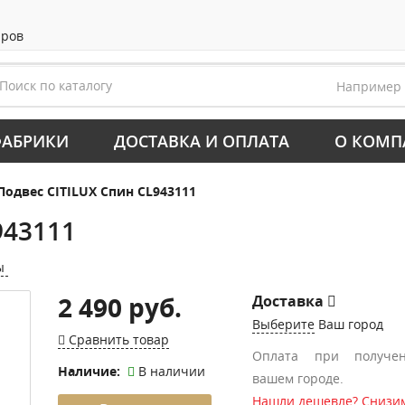
аров
Например
АБРИКИ
ДОСТАВКА И ОПЛАТА
О КОМП
Подвес CITILUX Спин CL943111
943111
ы
2 490 руб.
Доставка
Выберите
Ваш город
Сравнить товар
Оплата при получе
Наличие:
В наличии
вашем городе.
Нашли дешевле? Снизим