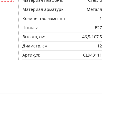
Материал плафона:
Стекло
Материал арматуры:
Металл
Количество ламп, шт.:
1
Цоколь:
E27
Высота, см:
46,5-107,5
Диаметр, см:
12
Артикул:
CL943111