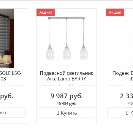
Акция!
Акция!
SOLE LSC-
Подвесной светильник
Подвес 
-03
Arte Lamp BARRY
9
A7951SP-3CC
 руб.
9 987 руб.
2 33
15 484 руб.
4 0
ить
Купить
К