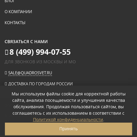
БЛОГ
О КОМПАНИИ
КОНТАКТЫ
СВЯЗАТЬСЯ С НАМИ
8 (499) 994-07-55
ДЛЯ ЗВОНКОВ ИЗ МОСКВЫ И МО
SALE@QUADROSVET.RU
ДОСТАВКА ПО ГОРОДАМ РОССИИ
Мы используем файлы cookie для корректной работы
сайта, анализа посещаемости и улучшения качества
ОПЛАЧИВАЙТЕ ПРИ ПОЛУЧЕНИИ
обслуживания. Продолжая пользоваться сайтом, вы
соглашаетесь с их использованием в соответствии с
© 2026
«КВАДРО СВЕТ» ИНТЕРНЕТ-МАГАЗИН СВЕТИЛЬНИКОВ
.
Политикой конфиденциальности
.
ПОЛИТИКА КОНФИДЕНЦИАЛЬНОСТИ
Принять
ПОЛЬЗОВАТЕЛЬСКОЕ СОГЛАШЕНИЕ