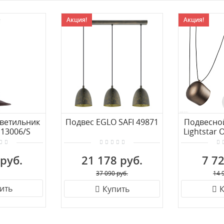
Акция!
Акция!
ветильник
Подвес EGLO SAFI 49871
Подвесно
13006/S
Lightstar
 руб.
21 178 руб.
7 72
37 090 руб.
14 
ить
Купить
К