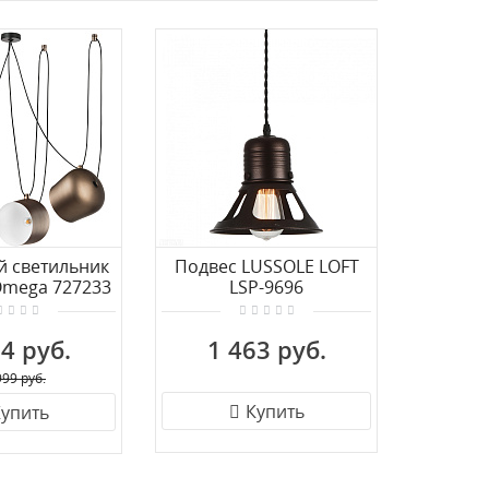
й светильник
Подвес LUSSOLE LOFT
Подвес
 Omega 727233
LSP-9696
4 руб.
1 463 руб.
8 
999 руб.
Купить
упить