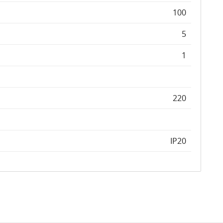
100
5
1
220
IP20