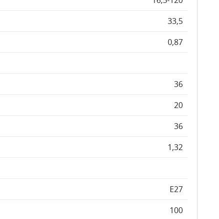
16,5-120
33,5
0,87
36
20
36
1,32
E27
100