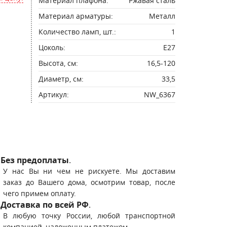
Материал плафона:
Ржавая сталь
Материал арматуры:
Металл
Количество ламп, шт.:
1
Цоколь:
E27
Высота, см:
16,5-120
Диаметр, см:
33,5
Артикул:
NW_6367
Без предоплаты
.
У нас Вы ни чем не рискуете. Мы доставим
заказ до Вашего дома, осмотрим товар, после
чего примем оплату.
Доставка по всей РФ
.
В любую точку России, любой транспортной
компанией, наложенным платежом.