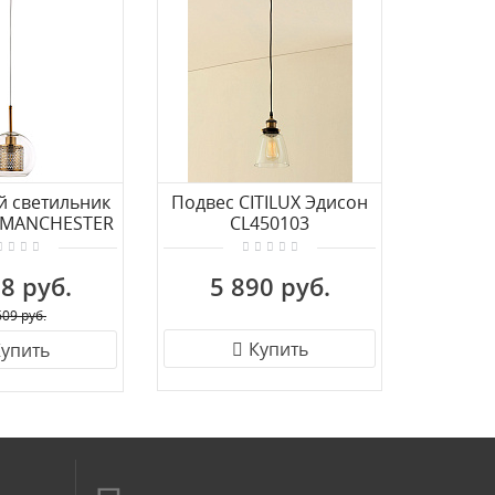
й светильник
Подвес CITILUX Эдисон
Подвес
p MANCHESTER
CL450103
Lussol
0SP-1AB
8 руб.
5 890 руб.
9 
609 руб.
Купить
упить