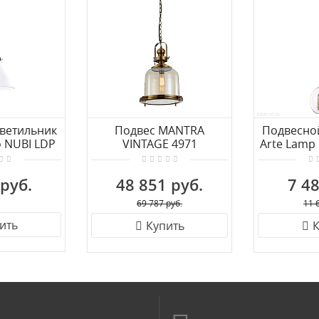
ветильник
Подвес MANTRA
Подвесно
 NUBI LDP
VINTAGE 4971
Arte Lam
-1
A762
 руб.
48 851 руб.
7 48
69 787 руб.
11 
ить
Купить
К