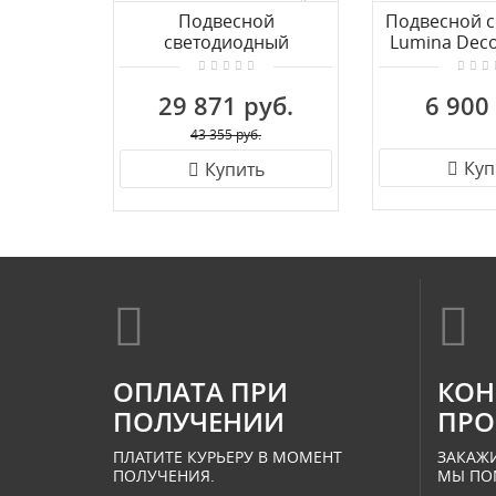
Подвесной
Подвесной с
светодиодный
Lumina Deco
светильник Crystal Lux
LDP 7520
FORTUNA SP88W LED
29 871 руб.
6 900
BLACK
43 355 руб.
Куп
Купить
ОПЛАТА ПРИ
КОН
ПОЛУЧЕНИИ
ПРО
ПЛАТИТЕ КУРЬЕРУ В МОМЕНТ
ЗАКАЖИ
ПОЛУЧЕНИЯ.
МЫ ПО