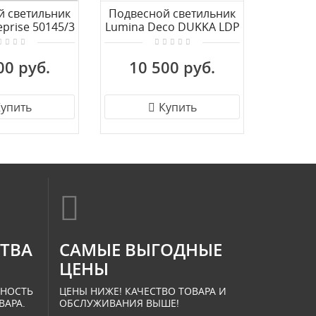
й светильник
Подвесной светильник
Подвес 
eprise 50145/3
Lumina Deco DUKKA LDP
рный
7415-1 (BK)
00 руб.
10 500 руб.
9 
упить
Купить
СТВА
САМЫЕ ВЫГОДНЫЕ
ЦЕНЫ
ННОСТЬ
ЦЕНЫ НИЖЕ! КАЧЕСТВО ТОВАРА И
ВАРА.
ОБСЛУЖИВАНИЯ ВЫШЕ!