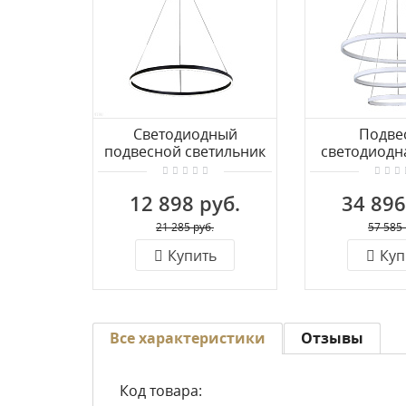
Светодиодный
Подве
подвесной светильник
светодиодн
KINK Light Тор 08213,19A
KINK Lig
(4000К)
08223,01A
12 898 руб.
34 896
21 285 руб.
57 585 
Купить
Куп
Все характеристики
Отзывы
Код товара: