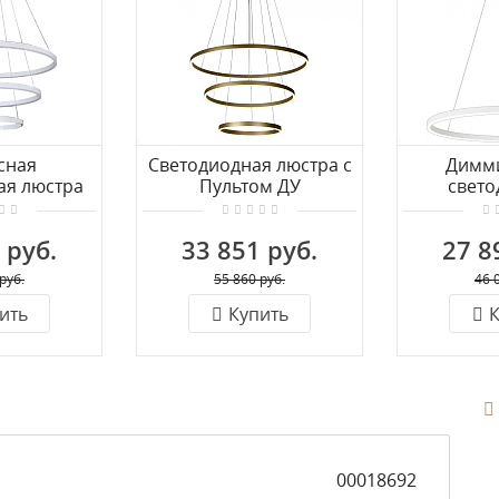
сная
Светодиодная люстра с
Димм
ая люстра
Пультом ДУ
свет
ht Тор
диммируемая KINK Light
подвесной
(4000K)
Тор 08223,33(3000K)
Пультом Д
 руб.
33 851 руб.
27 8
Тор 08228
руб.
55 860 руб.
46 
ить
Купить
К
00018692