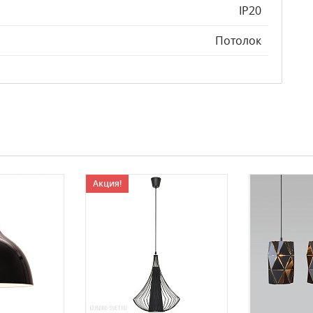
IP20
Потолок
Акция!