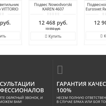
ветильник
Подвес Nowodvorski
Подвесно
 VITTORIO
KAREN 4607
Eurosvet R
 BK GL
че
 руб.
12 468 руб.
12 9
19 950 руб.
ить
К
Купить
СУЛЬТАЦИИ
ГАРАНТИЯ КАЧЕ
ФЕССИОНАЛОВ
100%
ТЕ ОБРАТНЫЙ ЗВОНОК, И
НЕСЕМ ПОЛНУЮ ОТВЕТСТВЕ
МОЖЕМ ВАМ!
В СЛУЧАЕ БРАКА ИЛИ БОЯ ТО