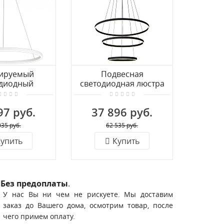
ируемый
Подвесная
П
одиодный
светодиодная люстра
св
 светильник с
KINK Light Тор
ди
У KINK Light
08223,19A(4000K)
светил
97 руб.
37 896 руб.
39
,01A (4000K)
Тор 08
035 руб.
62 535 руб.
упить
Купить
Без предоплаты
.
У нас Вы ни чем не рискуете. Мы доставим
заказ до Вашего дома, осмотрим товар, после
чего примем оплату.