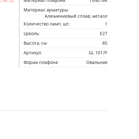
Материал плафона:
Пластик
Материал арматуры:
Алюминиевый сплав, металл
Количество ламп, шт.:
1
Цоколь:
E27
Высота, см:
85
Артикул:
GL 1017F
Форма плафона:
Овальная