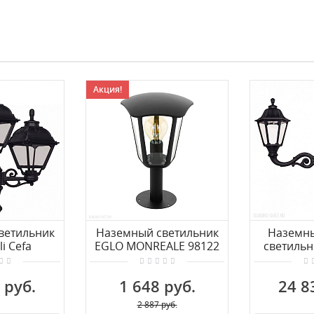
Акция!
ветильник
Наземный светильник
Наземн
i Cefa
EGLO MONREALE 98122
светильн
21.AXE27
N
E35.181
 руб.
1 648 руб.
24 8
2 887 руб.