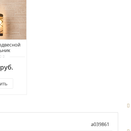
одвесной
ьник
ard Premier
GL 1017H)
 руб.
ить
a039861