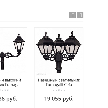
ый высокий
Наземный светильник
Наземн
ик Fumagalli
Fumagalli Cefa
Fum
oemi
U23.156.S30.AXE27
E35.
.000.AXE27
38 руб.
19 055 руб.
53