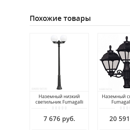
Похожие товары
Наземный низкий
Наземный с
светильник Fumagalli
Fumagall
Globe 400
U23.157.S
G40.113.000.AXE27
7 676 руб.
20 591