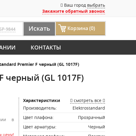
Ваш город
выбрать
Закажите обратный звонок
Искать
Корзина (0)
SP-9844
АНИИ
КОНТАКТЫ
andard Premier F черный (GL 1017F)
F черный (GL 1017F)
Характеристики
смотреть все
Производитель:
Elektrostandard
Цвет плафона:
Прозрачный
нии в
Цвет арматуры:
Черный
 цену!