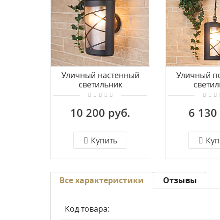
Уличный настенный
Уличный п
светильник
светил
Elektrostandard Premier
Elektrostand
D черный (GL 1017D)
H черный (
10 200 руб.
6 130
Купить
Куп
Все характеристики
Отзывы
Код товара: