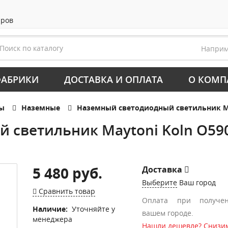
аров
Напри
АБРИКИ
ДОСТАВКА И ОПЛАТА
О КОМП
ры
Наземные
Наземный светодиодный светильник Ma
 светильник Maytoni Koln O59
5 480 руб.
Доставка
Выберите
Ваш город
Сравнить товар
Оплата при получе
Наличие:
Уточняйте у
вашем городе.
менеджера
Нашли дешевле? Снизим