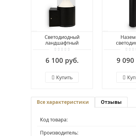
Светодиодный
Назе
ландшафтный
светоди
светильник Maytoni Koln
светильник M
O590WL-L8B4K
O590FL-
6 100 руб.
9 090
Купить
Куп
Все характеристики
Отзывы
Код товара:
Производитель: