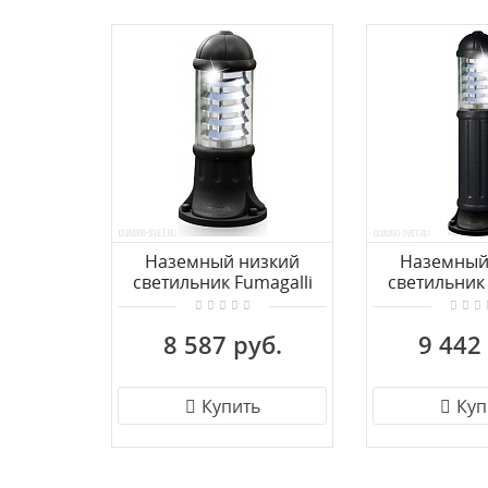
Наземный низкий
Наземный
светильник Fumagalli
светильник 
Sauro
Sau
D15.553.000.AXE27H.FC1
D15.554.000.
8 587 руб.
9 442
Купить
Куп