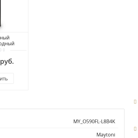
мный
одный
aytoni Koln
L8B4K1
 руб.
ить
MY_O590FL-L8B4K
Maytoni