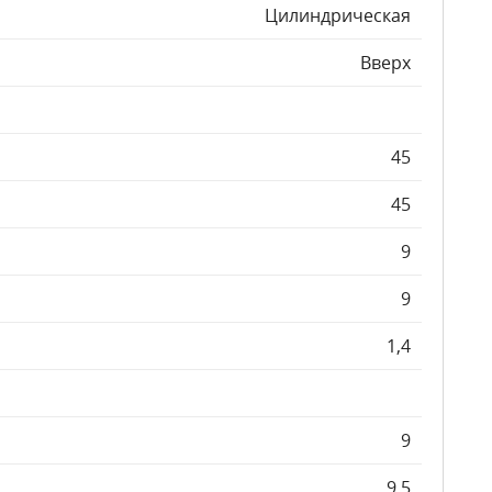
Цилиндрическая
Вверх
45
45
9
9
1,4
9
9,5