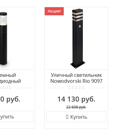
Акция!
Акция!
емный
Уличный светильник
Назе
одиодный
Nowodvorski Rio 9097
св
 Maytoni Koln
светиль
L-L8B4K1
0 руб.
14 130 руб.
10
22 608 руб.
упить
Купить