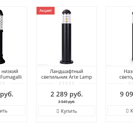
Акция!
 низкий
Ландшафтный
Наз
Fumagalli
светильник Arte Lamp
свет
ro
COPPIA A5217PA-1BK
светильник
AXE27H.FC1
O590F
 руб.
2 289 руб.
9 09
3 549 руб.
ить
К
Купить