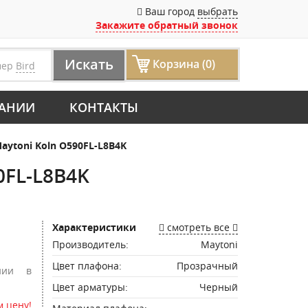
Ваш город
выбрать
Закажите обратный звонок
Искать
Корзина (0)
мер
Bird
АНИИ
КОНТАКТЫ
ytoni Koln O590FL-L8B4K
0FL-L8B4K
Характеристики
смотреть все
Производитель:
Maytoni
Цвет плафона:
Прозрачный
нии в
Цвет арматуры:
Черный
 цену!