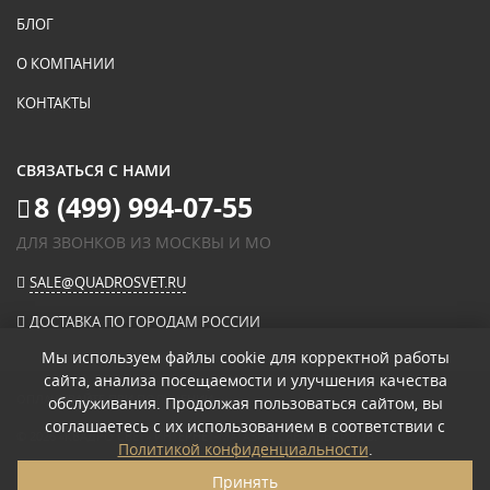
БЛОГ
О КОМПАНИИ
КОНТАКТЫ
СВЯЗАТЬСЯ С НАМИ
8 (499) 994-07-55
ДЛЯ ЗВОНКОВ ИЗ МОСКВЫ И МО
SALE@QUADROSVET.RU
ДОСТАВКА ПО ГОРОДАМ РОССИИ
Мы используем файлы cookie для корректной работы
сайта, анализа посещаемости и улучшения качества
ОПЛАЧИВАЙТЕ ПРИ ПОЛУЧЕНИИ
обслуживания. Продолжая пользоваться сайтом, вы
соглашаетесь с их использованием в соответствии с
© 2026
«КВАДРО СВЕТ» ИНТЕРНЕТ-МАГАЗИН СВЕТИЛЬНИКОВ
.
Политикой конфиденциальности
.
ПОЛИТИКА КОНФИДЕНЦИАЛЬНОСТИ
Принять
ПОЛЬЗОВАТЕЛЬСКОЕ СОГЛАШЕНИЕ