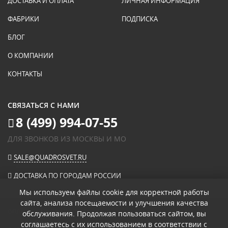
ДОСТАВКА И ОПЛАТА
ЛИЧНАЯ ИНФОРМАЦИЯ
ФАБРИКИ
ПОДПИСКА
БЛОГ
О КОМПАНИИ
КОНТАКТЫ
СВЯЗАТЬСЯ С НАМИ
8 (499) 994-07-55
ДЛЯ ЗВОНКОВ ИЗ МОСКВЫ И МО
SALE@QUADROSVET.RU
ДОСТАВКА ПО ГОРОДАМ РОССИИ
Мы используем файлы cookie для корректной работы
сайта, анализа посещаемости и улучшения качества
ОПЛАЧИВАЙТЕ ПРИ ПОЛУЧЕНИИ
обслуживания. Продолжая пользоваться сайтом, вы
соглашаетесь с их использованием в соответствии с