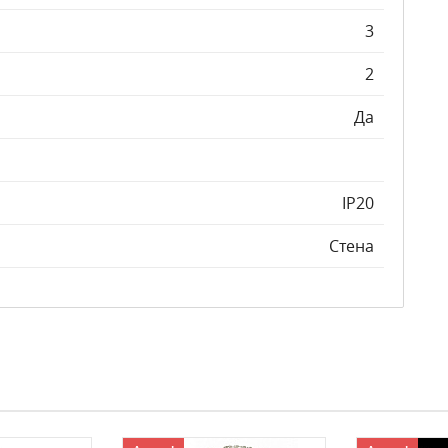
3
2
Да
IP20
Стена