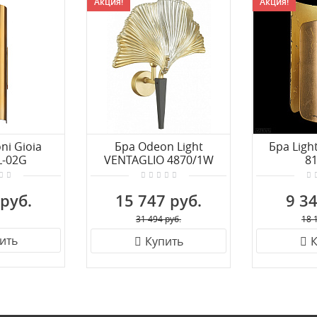
Акция!
Акция!
ni Gioia
Бра Odeon Light
Бра Light
-02G
VENTAGLIO 4870/1W
8
 руб.
15 747 руб.
9 34
31 494 руб.
18 
ить
Купить
К