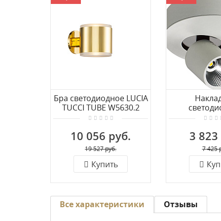
Бра светодиодное LUCIA
Накла
TUCCI TUBE W5630.2
светоди
gold
светильник L
TUBE 150.
10 056 руб.
3 823
19 527 руб.
7 425 
Купить
Куп
Все характеристики
Отзывы