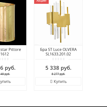
Акция!
Акция!
star Pittore
Бра ST Luce OLVERA
Бра S
11612
SL1633.201.02
SL
6 руб.
5 338 руб.
6 0
148 руб.
8 277 руб.
9 4
упить
Купить