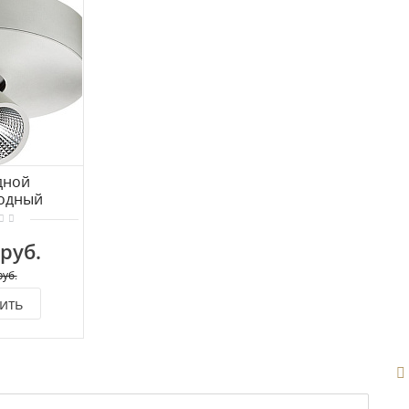
дной
одный
UCIA TUCCI
1-7W-WT
 руб.
руб.
ить