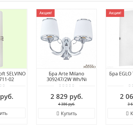
Акция!
Акция!
oft SELVINO
Бра Arte Milano
Бра EGLO 
711-02
309247/2W Wh/Ni
 руб.
2 829 руб.
2 06
4 386 руб.
3 6
ить
Купить
К