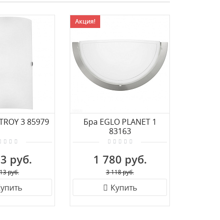
Акция!
TROY 3 85979
Бра EGLO PLANET 1
Бра LU
83163
3 руб.
1 780 руб.
4 
13 руб.
3 118 руб.
упить
Купить