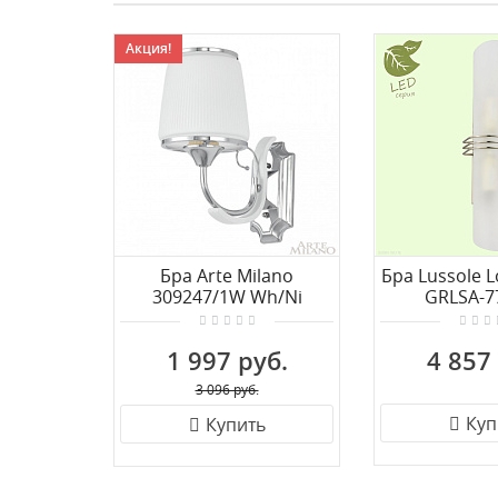
Акция!
Бра Arte Milano
Бра Lussole L
309247/1W Wh/Ni
GRLSA-7
1 997 руб.
4 857
3 096 руб.
Куп
Купить