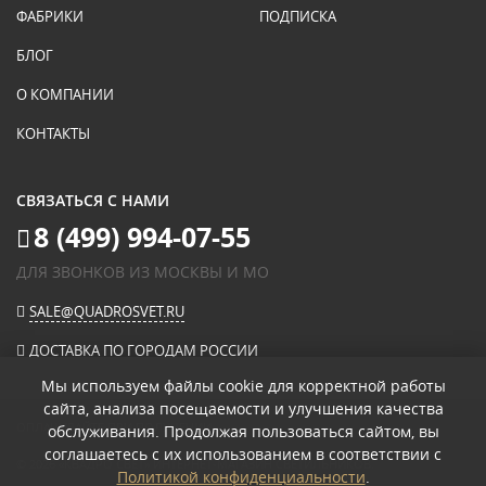
ФАБРИКИ
ПОДПИСКА
БЛОГ
О КОМПАНИИ
КОНТАКТЫ
СВЯЗАТЬСЯ С НАМИ
8 (499) 994-07-55
ДЛЯ ЗВОНКОВ ИЗ МОСКВЫ И МО
SALE@QUADROSVET.RU
ДОСТАВКА ПО ГОРОДАМ РОССИИ
Мы используем файлы cookie для корректной работы
сайта, анализа посещаемости и улучшения качества
ОПЛАЧИВАЙТЕ ПРИ ПОЛУЧЕНИИ
обслуживания. Продолжая пользоваться сайтом, вы
соглашаетесь с их использованием в соответствии с
© 2026
«КВАДРО СВЕТ» ИНТЕРНЕТ-МАГАЗИН СВЕТИЛЬНИКОВ
.
Политикой конфиденциальности
.