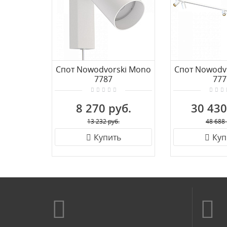
Спот Nowodvorski Mono
Спот Nowodv
7787
777
8 270 руб.
30 430
13 232 руб.
48 688 
Купить
Куп