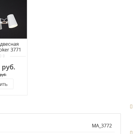
двесная
ker 3771
 руб.
руб.
ить
MA_3772