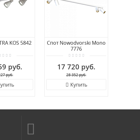
TRA KOS 5842
Спот Nowodvorski Mono
Спот A
7776
A1
59 руб.
17 720 руб.
7
227 руб.
28 352 руб.
упить
Купить