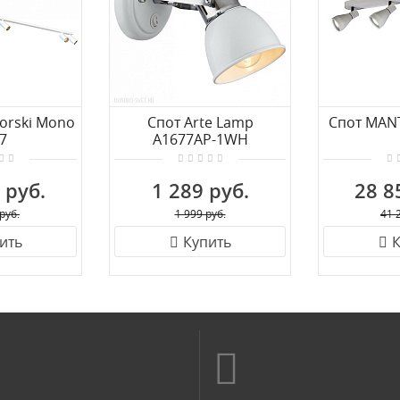
orski Mono
Спот Arte Lamp
Спот MAN
7
A1677AP-1WH
 руб.
1 289 руб.
28 8
руб.
1 999 руб.
41 
ить
Купить
К