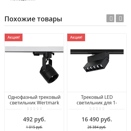
Похожие товары
Акция!
Акция!
Однофазный трековый
Трековый LED
светильник Wertmark
светильник для 1-
WTE WTE.O20.607
фазного трека
Nowodvorski Profile
492 руб.
16 490 руб.
Focus Led 7621
1 015 руб.
26 384 руб.