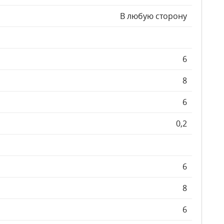
В любую сторону
6
8
6
0,2
6
8
6