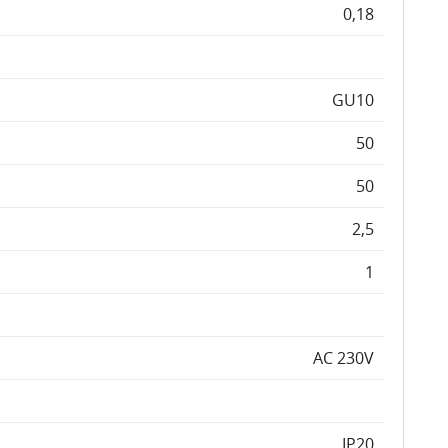
0,18
GU10
50
50
2,5
1
AC 230V
IP20