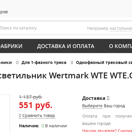
аров
Например
настольна
АБРИКИ
ДОСТАВКА И ОПЛАТА
О КОМП
ьники
Для 1-фазного трека
Однофазный трековый св
ветильник Wertmark WTE WTE.
1 137 руб.
Доставка
551 руб.
Выберите
Ваш город
Сравнить товар
Оплата при получе
вашем городе.
Наличие:
В наличии
Нашли дешевле? Снизим