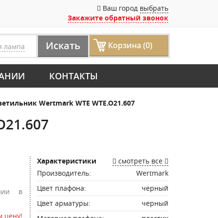
Ваш город
выбрать
Закажите обратный звонок
Искать
Корзина (0)
я лампа
АНИИ
КОНТАКТЫ
етильник Wertmark WTE WTE.O21.607
O21.607
Характеристики
смотреть все
Производитель:
Wertmark
Цвет плафона:
черный
нии в
Цвет арматуры:
черный
 цену!