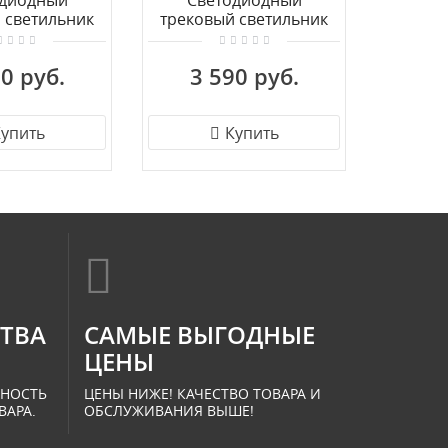
одиодный
Светодиодный
Однофа
 светильник
трековый светильник
св
-фазного
для 1-фазного
светил
ода Maytoni
шинопровода Maytoni
I
0 руб.
3 590 руб.
3 
ot TR104-1-
Basis TR000-1-12W3K-B
W4K-B
упить
Купить
СТВА
САМЫЕ ВЫГОДНЫЕ
ЦЕНЫ
ННОСТЬ
ЦЕНЫ НИЖЕ! КАЧЕСТВО ТОВАРА И
ВАРА.
ОБСЛУЖИВАНИЯ ВЫШЕ!