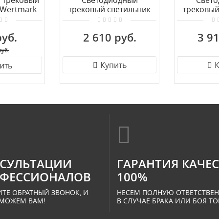
 трековый
Светодиодный
Свет
 Wertmark
трековый светильник
трековый
O20.607
для 1-фазного
для 1
шинопровода Maytoni
шинопров
руб.
2 610 руб.
3 91
Basis Rot TR104-1-
Basis R
10W3K-B
20
руб.
Купить
К
ить
СУЛЬТАЦИИ
ГАРАНТИЯ КАЧЕ
ФЕССИОНАЛОВ
100%
ТЕ ОБРАТНЫЙ ЗВОНОК, И
НЕСЕМ ПОЛНУЮ ОТВЕТСТВЕ
МОЖЕМ ВАМ!
В СЛУЧАЕ БРАКА ИЛИ БОЯ ТО