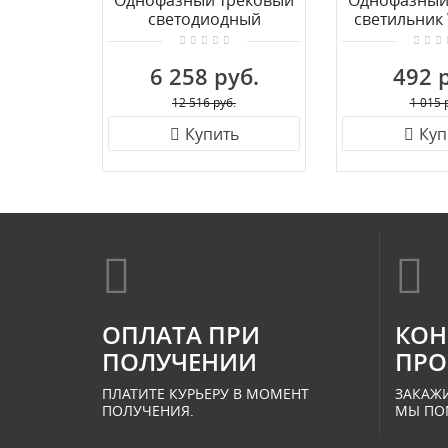
Однофазный трековый
Однофазный
светодиодный
светильник
светильник NOVOTECH
WTE WTE.
ITER 358833
6 258 руб.
492 
12 516 руб.
1 015 
Купить
Куп
ОПЛАТА ПРИ
КОН
ПОЛУЧЕНИИ
ПРО
ПЛАТИТЕ КУРЬЕРУ В МОМЕНТ
ЗАКАЖИ
ПОЛУЧЕНИЯ.
МЫ ПО