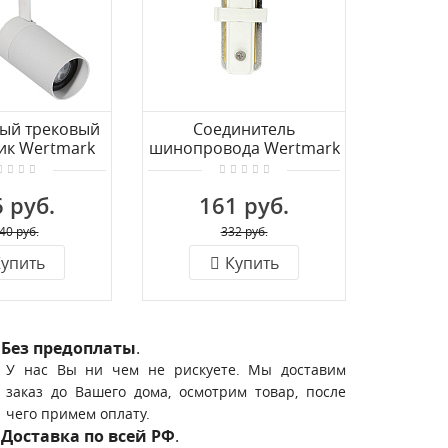
ый трековый
Соединитель
Однофа
ик Wertmark
шинопровода Wertmark
светил
E.O11.007
WTE WTE.L5.00.I10
WTE 
 руб.
161 руб.
1 
40 руб.
332 руб.
упить
Купить
Без предоплаты
.
У нас Вы ни чем не рискуете. Мы доставим
заказ до Вашего дома, осмотрим товар, после
чего примем оплату.
Доставка по всей РФ
.