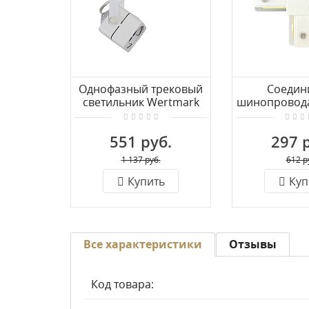
Однофазный трековый
Соедин
светильник Wertmark
шинопровода
WTE WTE.O21.007
WTE WTE.L
551 руб.
297 
1 137 руб.
612 р
Купить
Куп
Все характеристики
Отзывы
Код товара: