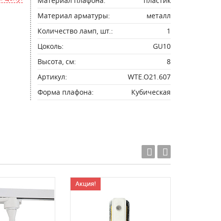
Материал плафона:
пластик
Материал арматуры:
металл
Количество ламп, шт.:
1
Цоколь:
GU10
Высота, см:
8
Артикул:
WTE.O21.607
Форма плафона:
Кубическая
Акция!
Акция!