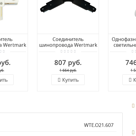
итель
Соединитель
Однофазн
 Wertmark
шинопровода Wertmark
светильн
5.00.T10
WTE WTE.L5.60.C10
WTE WT
руб.
807 руб.
746
уб.
1 664 руб.
1 5
ить
Купить
К
WTE.O21.607