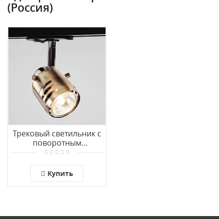
(Россия)
Трековый светильник с
поворотным
механизмом Eurosvet
Leonardo 20076/1 хром/
античная бронза
Купить