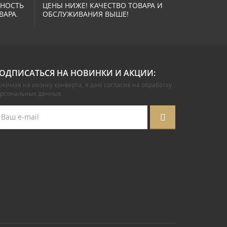
ННОСТЬ
ЦЕНЫ НИЖЕ! КАЧЕСТВО ТОВАРА И
ВАРА.
ОБСЛУЖИВАНИЯ ВЫШЕ!
ОДПИСАТЬСЯ НА НОВИНКИ И АКЦИИ:
жимая на иконку конверта, я даю
согласие на обработку
ерсональных данных
.