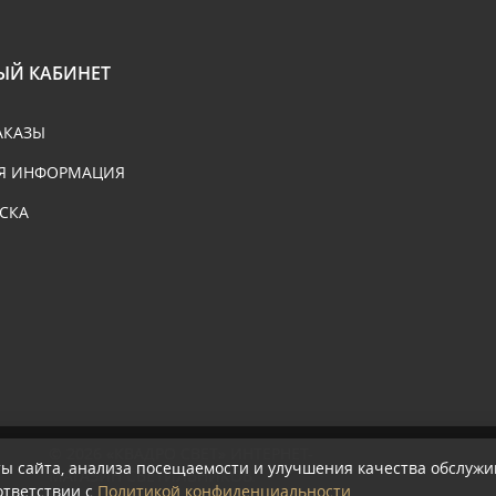
ЫЙ КАБИНЕТ
АКАЗЫ
Я ИНФОРМАЦИЯ
СКА
© 2026
«КВАДРО СВЕТ» ИНТЕРНЕТ-
ты сайта, анализа посещаемости и улучшения качества обслужи
МАГАЗИН СВЕТИЛЬНИКОВ
.
ответствии с
Политикой конфиденциальности
.