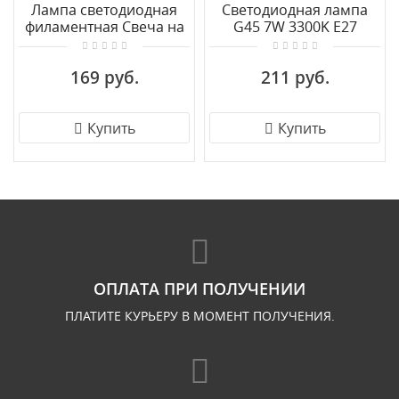
Лампа светодиодная
Светодиодная лампа
филаментная Свеча на
G45 7W 3300K E27
ветру Voltega E14 2800К
Elektrostandard BLE2730
4W VG10-
169 руб.
211 руб.
CW2E14warm4W-F
Купить
Купить
ОПЛАТА ПРИ ПОЛУЧЕНИИ
ПЛАТИТЕ КУРЬЕРУ В МОМЕНТ ПОЛУЧЕНИЯ.