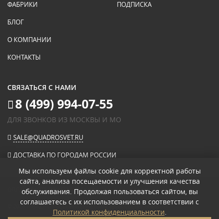
ФАБРИКИ
ПОДПИСКА
БЛОГ
О КОМПАНИИ
КОНТАКТЫ
СВЯЗАТЬСЯ С НАМИ
8 (499) 994-07-55
ДЛЯ ЗВОНКОВ ИЗ МОСКВЫ И МО
SALE@QUADROSVET.RU
ДОСТАВКА ПО ГОРОДАМ РОССИИ
Мы используем файлы cookie для корректной работы
сайта, анализа посещаемости и улучшения качества
ОПЛАЧИВАЙТЕ ПРИ ПОЛУЧЕНИИ
обслуживания. Продолжая пользоваться сайтом, вы
соглашаетесь с их использованием в соответствии с
© 2026
«КВАДРО СВЕТ» ИНТЕРНЕТ-МАГАЗИН СВЕТИЛЬНИКОВ
.
Политикой конфиденциальности
.
ПОЛИТИКА КОНФИДЕНЦИАЛЬНОСТИ