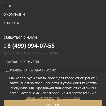
БЛОГ
О КОМПАНИИ
КОНТАКТЫ
СВЯЗАТЬСЯ С НАМИ
8 (499) 994-07-55
ДЛЯ ЗВОНКОВ ИЗ МОСКВЫ И МО
SALE@QUADROSVET.RU
ДОСТАВКА ПО ГОРОДАМ РОССИИ
Мы используем файлы cookie для корректной работы
сайта, анализа посещаемости и улучшения качества
ОПЛАЧИВАЙТЕ ПРИ ПОЛУЧЕНИИ
обслуживания. Продолжая пользоваться сайтом, вы
соглашаетесь с их использованием в соответствии с
© 2026
«КВАДРО СВЕТ» ИНТЕРНЕТ-МАГАЗИН СВЕТИЛЬНИКОВ
.
Политикой конфиденциальности
.
ПОЛИТИКА КОНФИДЕНЦИАЛЬНОСТИ
Принять
ПОЛЬЗОВАТЕЛЬСКОЕ СОГЛАШЕНИЕ