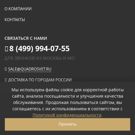
О КОМПАНИИ
КОНТАКТЫ
СВЯЗАТЬСЯ С НАМИ
8 (499) 994-07-55
ДЛЯ ЗВОНКОВ ИЗ МОСКВЫ И МО
SALE@QUADROSVET.RU
ДОСТАВКА ПО ГОРОДАМ РОССИИ
Мы используем файлы cookie для корректной работы
сайта, анализа посещаемости и улучшения качества
ОПЛАЧИВАЙТЕ ПРИ ПОЛУЧЕНИИ
обслуживания. Продолжая пользоваться сайтом, вы
соглашаетесь с их использованием в соответствии с
© 2026
«КВАДРО СВЕТ» ИНТЕРНЕТ-МАГАЗИН СВЕТИЛЬНИКОВ
.
Политикой конфиденциальности
.
ПОЛИТИКА КОНФИДЕНЦИАЛЬНОСТИ
Принять
ПОЛЬЗОВАТЕЛЬСКОЕ СОГЛАШЕНИЕ