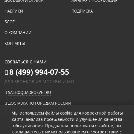
ДОСТАВКА И ОПЛАТА
ЛИЧНАЯ ИНФОРМАЦИЯ
ФАБРИКИ
ПОДПИСКА
БЛОГ
О КОМПАНИИ
КОНТАКТЫ
СВЯЗАТЬСЯ С НАМИ
8 (499) 994-07-55
ДЛЯ ЗВОНКОВ ИЗ МОСКВЫ И МО
SALE@QUADROSVET.RU
ДОСТАВКА ПО ГОРОДАМ РОССИИ
Мы используем файлы cookie для корректной работы
сайта, анализа посещаемости и улучшения качества
ОПЛАЧИВАЙТЕ ПРИ ПОЛУЧЕНИИ
обслуживания. Продолжая пользоваться сайтом, вы
соглашаетесь с их использованием в соответствии с