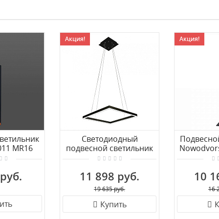
Акция!
Акция!
ветильник
Светодиодный
Подвесно
011 MR16
подвесной светильник
Nowodvor
ый/золото
KINK Light Альтис
08230,19
 руб.
11 898 руб.
10 1
19 635 руб.
16 
ить
Купить
К