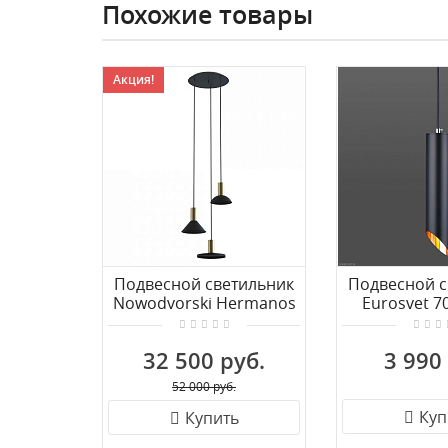
Похожие товары
Акция!
Подвесной светильник
Подвесной с
Nowodvorski Hermanos
Eurosvet 7
8030
BK/GD черн
32 500 руб.
3 990
52 000 руб.
Куп
Купить