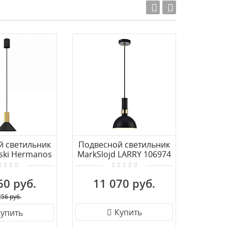
й светильник
Подвесной светильник
Подвес
ski Hermanos
MarkSlojd LARRY 106974
Lumina
8103
7
60 руб.
11 070 руб.
5 
256 руб.
Купить
упить