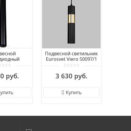
весной
Подвесной светильник
Подвес
одиодный
Eurosvet Viero 50097/1
Wert
ник CITILUX
черный/золото
WE
L01PBL121N
0 руб.
3 630 руб.
6 
упить
Купить