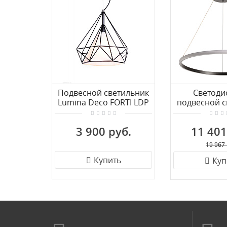
Подвесной светильник
Светоди
Lumina Deco FORTI LDP
подвесной с
7921 BK
De City Оска
3 900 руб.
11 401
19 967 
Купить
Куп