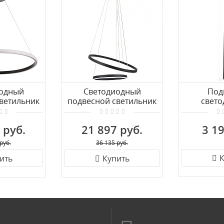
одный
Светодиодный
Под
ветильник
подвесной светильник
свет
р 510012301
KINK Light Тор
светиль
08219,19A(4000K)
Тубус C
 руб.
21 897 руб.
3 19
руб.
36 135 руб.
К
ить
Купить