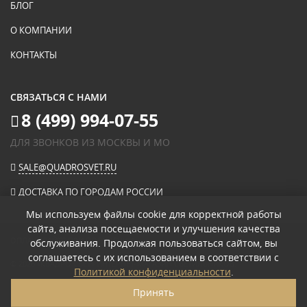
БЛОГ
О КОМПАНИИ
КОНТАКТЫ
СВЯЗАТЬСЯ С НАМИ
8 (499) 994-07-55
ДЛЯ ЗВОНКОВ ИЗ МОСКВЫ И МО
SALE@QUADROSVET.RU
ДОСТАВКА ПО ГОРОДАМ РОССИИ
Мы используем файлы cookie для корректной работы
сайта, анализа посещаемости и улучшения качества
ОПЛАЧИВАЙТЕ ПРИ ПОЛУЧЕНИИ
обслуживания. Продолжая пользоваться сайтом, вы
соглашаетесь с их использованием в соответствии с
© 2026
«КВАДРО СВЕТ» ИНТЕРНЕТ-МАГАЗИН СВЕТИЛЬНИКОВ
.
Политикой конфиденциальности
.
ПОЛИТИКА КОНФИДЕНЦИАЛЬНОСТИ
Принять
ПОЛЬЗОВАТЕЛЬСКОЕ СОГЛАШЕНИЕ