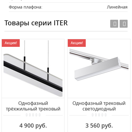
Форма плафона:
Линейная
Товары серии ITER
Акция!
Акция!
Однофазный
Однофазный трековый
трёхжильный трековый
светодиодный
светильник
светильник NOVOTECH
диммируемый со сменой
ITER 358850
4 900 руб.
3 560 руб.
цв. Температуры
NOVOTECH ITER 358996