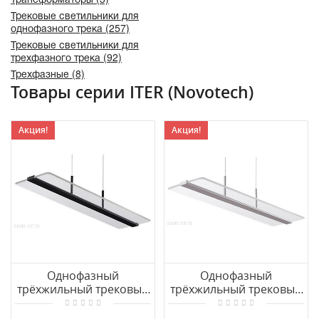
Трековые светильники для
однофазного трека (257)
Трековые светильники для
трехфазного трека (92)
Трехфазные (8)
Товары серии ITER (Novotech)
Акция!
Акция!
Однофазный
Однофазный
трёхжильный трековый
трёхжильный трековый
светильник
светильник
диммируемый со
диммируемый со