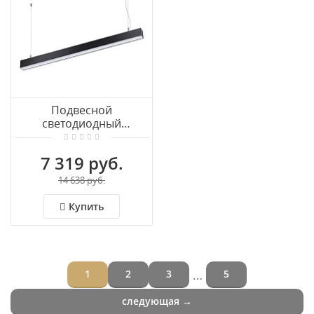
Подвесной
светодиодный
светильник NOVOTECH
ITER 358868
7 319 руб.
14 638 руб.
Купить
…
1
2
3
5
следующая →