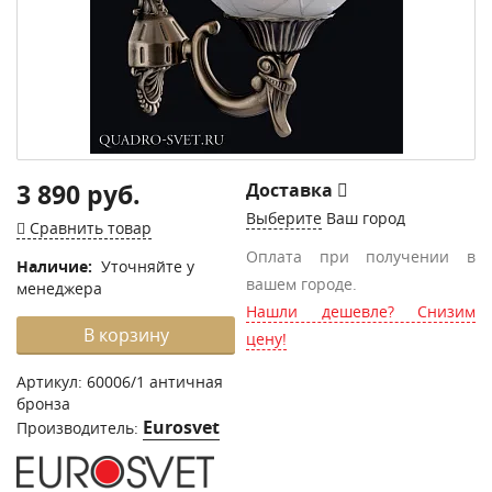
3 890 руб.
Доставка
Выберите
Ваш город
Сравнить товар
Оплата при получении в
Наличие:
Уточняйте у
вашем городе.
менеджера
Нашли дешевле? Снизим
В корзину
цену!
Артикул:
60006/1 античная
бронза
Eurosvet
Производитель: